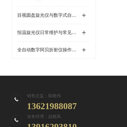
目视圆盘旋光仪与数字式自动旋光仪的对比分析
恒温旋光仪日常维护与常见故障排查技术总结
全自动数字阿贝折射仪操作指南
销售总监：陈晓伟
13621988087
业务经理：赵晓凤
13916293810