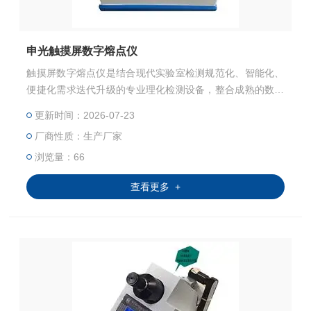
申光触摸屏数字熔点仪
触摸屏数字熔点仪是结合现代实验室检测规范化、智能化、
便捷化需求迭代升级的专业理化检测设备，整合成熟的数字
化温度控制技术、高清可视化观测系统与一体式触控交互模
更新时间：2026-07-23
式，优化了传统熔点检测的操作流程、观测方式与数据处理
厂商性质：生产厂家
模式，为各类固态晶体类物料的熔点检测提供规范、稳定、
标准化的检测解决方案，能够充分适配科研院校实验研究、
浏览量：66
生产企业成品质检、原材料入库筛查、产品配方研发等多元
查看更多 +
化工作场景。