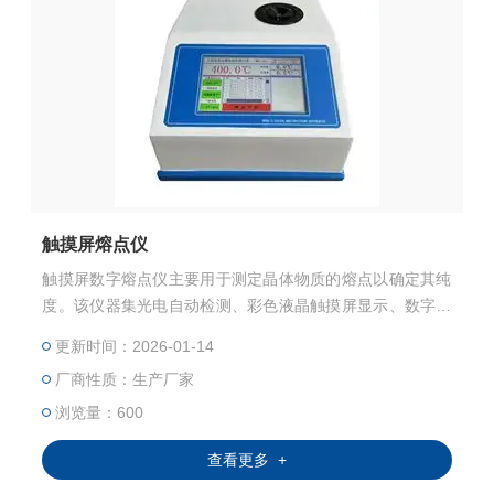
触摸屏熔点仪
触摸屏数字熔点仪主要用于测定晶体物质的熔点以确定其纯
度。该仪器集光电自动检测、彩色液晶触摸屏显示、数字化
温度控制等先进技术于一体，改变了传统熔点测定依赖人工
更新时间：2026-01-14
观察、记录繁琐的局面。采用规定的标准毛细管作为样品
厂商性质：生产厂家
管，通过精密控温系统实现线性升温，利用光电传感器自动
捕捉样品熔化过程中的光学变化，配合高分辨率触摸屏实现
浏览量：600
全程可视化操作与数据管理。相比传统目视熔点仪，数字化
查看更多 +
产品不仅显著提升了测定精度与重复性，更通过智能化功能
大幅提高了实验效率，广泛应用于制药、化工、香料、染料