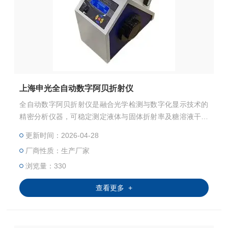
上海申光全自动数字阿贝折射仪
全自动数字阿贝折射仪是融合光学检测与数字化显示技术的
精密分析仪器，可稳定测定液体与固体折射率及糖溶液干固
物质量百分数，适配多行业生产检测、科研实验与教学实践
更新时间：2026-04-28
场景，以稳定的测量表现、清晰的读数呈现与*的功能配置，
厂商性质：生产厂家
满足不同场景下的检测需求。仪器采用目视瞄准与背光液晶
显示结合的设计，支持温度修正与外接数据传输，搭配温度
浏览量：330
传感与可选恒温控制组件，兼顾操作便捷性与测量准确性，
查看更多 +
为折射率与糖度检测提供可靠解决方案。