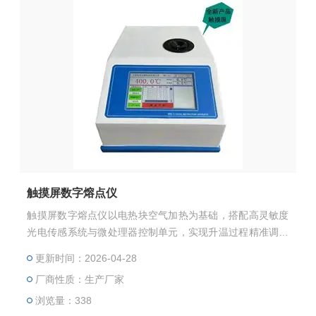
触摸屏数字熔点仪
触摸屏数字熔点仪以电热块空气加热为基础，搭配高灵敏度
光电传感系统与微处理器控制单元，实现升温过程精准调控
与熔化状态自动识别。仪器采用大尺寸彩色触控屏幕，可直
更新时间：2026-04-28
接完成参数设置、曲线查看、数据存储与导出等操作，兼顾
厂商性质：生产厂家
自动化检测与人工目视观察两种模式，适配不同颜色、不同
特性样品的测试需求。仪器整体结构紧凑、运行稳定、噪音
浏览量：338