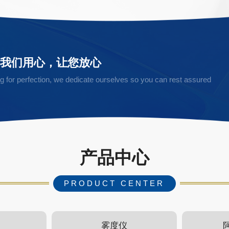
，我们用心，让您放心
ving for perfection, we dedicate ourselves so you can rest assured
产品中心
PRODUCT CENTER
雾度仪