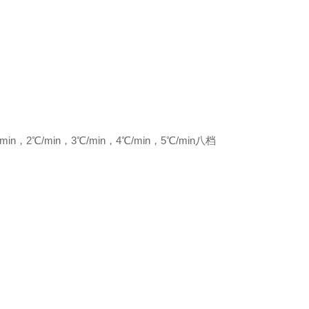
min，2℃/min，3℃/min，4℃/min，5℃/min八档