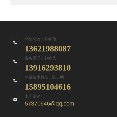
销售总监：陈晓伟
13621988087
业务经理：赵晓凤
13916293810
售后技术总监：陈上明
15895104616
电子邮箱
57370646@qq.com