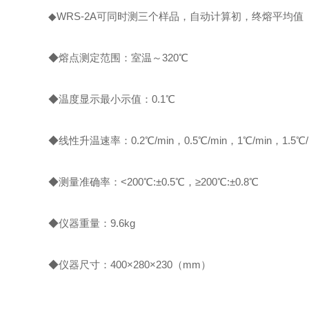
◆
WRS-2A可同时测三个样品，自动计算初，终熔平均值
◆熔点测定范围：室温～320℃
◆温度显示最小示值：0.1℃
◆线性升温速率：0.2℃/min，0.5℃/min，1℃/min，1.5℃/
◆测量准确率：<200℃:±0.5℃，≥200℃:±0.8℃
◆仪器重量：9.6kg
◆仪器尺寸：400×280×230（mm）