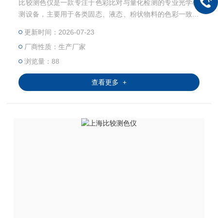
比较测色仪是一款专注于色彩比对与量化检测的专业光学检
测设备，主要用于各类固态、液态、粉状物料的色彩一致性
核验与色差甄别，广泛适配工业生产、品质检测、科研实验
更新时间：2026-07-23
等多个场景。区别于人眼主观辨色的模糊性与差异性，该设
厂商性质：生产厂家
备依托标准化光学检测逻辑，将肉眼难以分辨的色彩差异转
化为可参考、可对比的色彩判定结果，为行业色彩管控提供
浏览量：88
标准化的检测依据，是现代色彩品质管控体系中常用的检测
查看更多 +
设备。