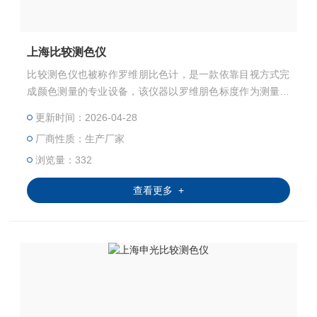
上海比较测色仪
比较测色仪也被称作罗维朋比色计，是一款依靠目视方式完
成颜色测量的专业设备，该仪器以罗维朋色标度作为测量依
据，能够对多种形态样品的色度进行检测，涵盖油脂、粮
更新时间：2026-04-28
食、液体、胶体、固体以及粉末等类型，是借助目视颜色匹
厂商性质：生产厂家
配方式来判定物质颜色的常用仪器，在多个行业的颜色检测
与质量管控工作中得到广泛应用。
浏览量：332
查看更多 +