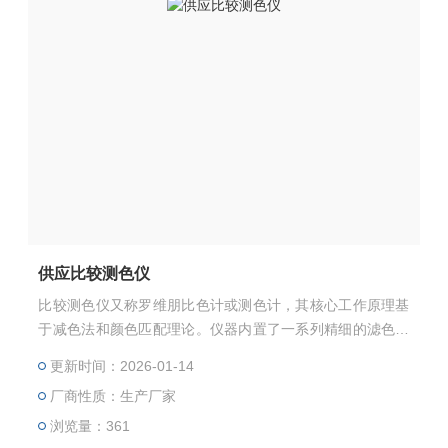
供应比较测色仪
比较测色仪又称罗维朋比色计或测色计，其核心工作原理基
于减色法和颜色匹配理论。仪器内置了一系列精细的滤色片
组，通常包括红(R)、黄(Y)、蓝(B)三种原色滤光片以及中性
更新时间：2026-01-14
灰(N)滤光片。当白光通过这些滤光片时，不同波长的光被选
厂商性质：生产厂家
择性地吸收，从而生成各种颜色。
浏览量：361