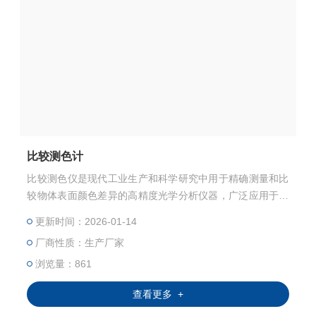
比较测色计
比较测色仪是现代工业生产和科学研究中用于精确测量和比
较物体表面颜色差异的高精度光学分析仪器，广泛应用于塑
胶、印刷、纺织、涂料、化工、食品、化妆品、医药及科研
更新时间：2026-01-14
质检等领域。该仪器通过模拟人眼视觉感知原理，将主观的
厂商性质：生产厂家
颜色感觉转化为客观的、可量化的数字参数，实现颜色差异
的精准判定与质量控制。
浏览量：861
查看更多 +