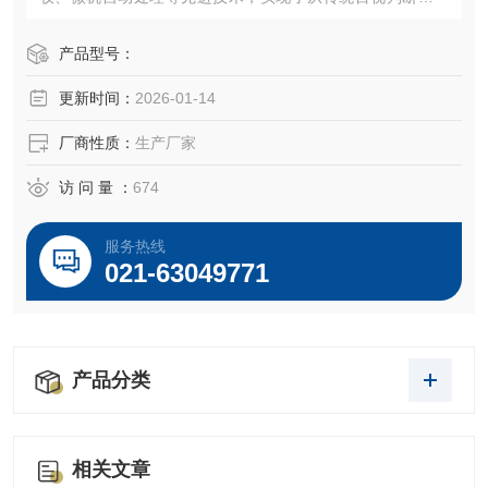
数字化自动测量的技术升级，主要测量材料的透光率 和雾度
两项核心参数。不仅适用于塑料薄膜、片材、板材等固体材
产品型号：
料，还可用于液体样品的浊度或澄明度检测，是塑料加工、
更新时间：
2026-01-14
包装、显示屏制造、食品饮料、化工医药等行业质量控制与
研发的关键设备。
厂商性质：
生产厂家
访 问 量 ：
674
服务热线
021-63049771
产品分类
相关文章