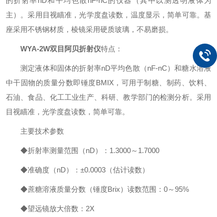
的折射率
nD
和平均色散nF-nC的仪器（其中以测透明液体为
主）。采用目视瞄准，光学度盘读数，温度显示，简单可靠。基
座采用不锈钢材质，棱镜采用硬质玻璃，不易磨损。
WYA-2W双目阿贝折射仪
特点：
测定液体和固体的折射率
nD
平均色散（
nF-nC
）和糖水溶液
中干固物的质量分数即锤度BMIX，可用于制糖、制药、饮料、
石油、食品、化工工业生产、科研、教学部门的检测分析。采用
目视瞄准，光学度盘读数，简单可靠。
主要技术参数
◆折射率测量范围（nD）：1.3000～1.7000
◆准确度（nD）：±0.0003（估计读数）
◆蔗糖溶液质量分数（锤度Brix）读数范围：0～95%
◆望远镜放大倍数：2X