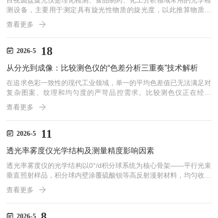
目视圆盘旋光仪是理化检测、食品制药、化工分析领域常用的光学检
测设备，主要用于测定具有旋光性物质的旋光度，以此推算物质纯
度、浓度与配比比例。设备依靠人工目视观测视野明暗变化完成读
查看更多
数，操作流程的规范性、细节把控的精准度，会直接影响检测数据的
准确性。在日常实验与检测工作中，掌握标准化操作流程、规避常见
操作误区、做好设备日常维护，是保障检测工作稳定开展的核心基
18
2026-5
础。设备检测前的准备工作需遵循标准化步骤，全程把控6项核心细
从分光到成像：比较测色仪的“色差分析三重奏”技术解析
节，确保设备处于正常工作状态。第一，提前30分钟开启设备电
源，让光...
在追求色彩一致性的现代工业领域，单一的平均色差值已无法满足对
复杂图案、纹理和均匀度的严苛品控需求。比较测色仪正在经历
从“整体分光”到“像素成像”的技术跃迁，形成了以“平均色差值-图谱
查看更多
色差分析-像素级成像”为核心的三重奏评估体系。这套方法不仅能告
诉你“有没有色差”，更能精准定位“色差在哪里、是什么样子、有多大
面积”，实现了色彩品控从一维数值到三维视觉的全面覆盖。一、第
11
2026-5
一重奏：分光测色法——获取“平均色差值”的基石1.原理：分光测色
透光率雾度仪光学结构及测量精度影响因素
法是比较测色技术的基础。它通过分光光度计，将物体...
透光率雾度仪的光学结构以0°/d积分球系统为核心骨架——平行光束
垂直照射样品，积分球内壁涂覆硫酸钡等高反射漫射材料，均匀收集
全部透射光。球内通过精密光阑与光阱，将透射光一分为二：平行透
查看更多
射光TP（未偏离入射方向2.5°以内）与散透射光TD（偏离2.5°以上
的散射光）。现代仪器多采用双光束设计，除样品测量光束外，另设
一条光源监测/补偿光束，实时捕捉光源因电压、温度、老化引起的
8
2026-5