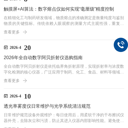
能量波动并即时补偿，这是测量稳定性的关键所在。光路遵循ASTM
触摸屏+AI算法：数字熔点仪如何实现“毫厘级”精度控制
D1003（非补偿法）或ISO14782/1...
在精细化工与制药研发领域，物质熔点的准确测定是衡量纯度与鉴别
物质的关键指标。传统依赖人眼观察的测量方式主观性强，重复性
差。现代数字熔点仪深度融合电容触摸屏与人工智能算法，从“人眼
查看更多
判断”迈向“AI决策”，实现了划时代的“毫厘级”精度控制与自动化分
析。一、测量精度的核心挑战：从模糊观察到精准捕捉熔点测量的核
心难点在于精确捕捉晶体物相变化的瞬间。该过程往往快速且微妙，
20
2026-4
尤其是对熔程极窄或高纯度样品，起始与终点的判断极易受主观因素
2026年全自动数字阿贝折射仪选购指南
和环境干扰。传统仪器依赖操作者通过目镜观察样品形态变化，...
全自动数字阿贝折射仪是依托临界角折射原理，实现折射率与浓度数
字化检测的核心仪器，广泛应用于制药、化工、食品、材料等领域的
质量控制与研发分析。2026年市场型号丰富，选购需围绕核心需
查看更多
求、场景适配、功能配置、合规与售后四大维度系统规划，确保仪器
满足长期使用需求。一、明确核心需求与应用场景1.确定测量核心指
标1.明确需检测的核心参数：以折射率为主，还是同步需糖度、锤
10
2026-4
度、平均色散等指标。2.匹配精度等级：实验室高精度分析需匹配更
透光率雾度仪日常维护与光学系统清洁规范
优精度，生产线快速质检可根据行业标准选择适配精度，避免过...
日常维护规范设备外观维护：每日使用后，用柔软干净的干布擦拭仪
器外壳，去除灰尘和污渍，防止其进入仪器内部影响性能。避免使用
粗糙布料或含有化学腐蚀成分的清洁剂，以免刮伤外壳或损坏表面涂