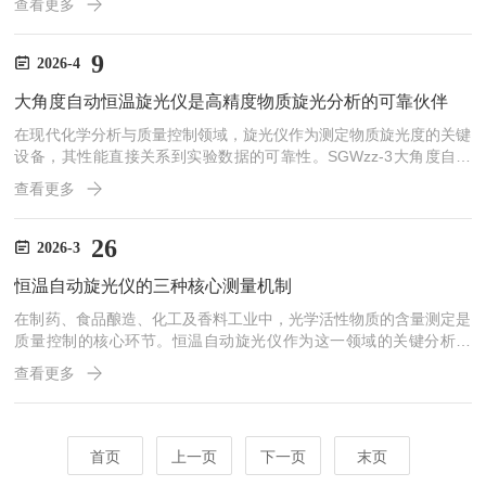
查看更多
层。操作环境管理：将仪器放置在干燥、通风、无强光直射的环境
中，温度保持在10-35℃，相对湿度不超过80%。远离强磁场、振动
源和腐蚀性气体，确保仪器处于稳定的工作状态。定期检查与记录：
9
2026-4
每周检查仪器的各项功能是否正常，如电源开关、显示屏显示、测量
大角度自动恒温旋光仪是高精度物质旋光分析的可靠伙伴
按钮等。记录仪器的使用情况和测量数据，若发现异常及时排查...
在现代化学分析与质量控制领域，旋光仪作为测定物质旋光度的关键
设备，其性能直接关系到实验数据的可靠性。SGWzz-3大角度自动
恒温旋光仪集成了大角度测量、自动恒温控制与数字化显示等先进功
查看更多
能，为制药、食品、化工等行业的精密检测提供了强有力的技术支
撑。一、仪器核心功能与测量原理旋光仪的基本原理基于光的偏振特
性。当平面偏振光通过具有光学活性的物质时，其振动面会发生旋
26
2026-3
转，这一角度即为旋光度。通过测量旋光度，可以进一步分析物质的
恒温自动旋光仪的三种核心测量机制
浓度、含量及纯度等关键参数。SGWzz-3大角度自动恒温旋光...
在制药、食品酿造、化工及香料工业中，光学活性物质的含量测定是
质量控制的核心环节。恒温自动旋光仪作为这一领域的关键分析仪
器，不仅具备高精度的角度测量能力，更通过内置的微处理器和算法
查看更多
模型，实现了旋光度、比旋度、浓度及糖度等多种测量模式的自由切
换。这种多功能性并非简单的数据显示变化，而是基于严谨的光学物
理定律和物质特性公式，结合精密的温控系统，将原始光信号转化为
具有实际指导意义的化学参数。深入理解这些测量模式的运行机制，
首页
上一页
下一页
末页
对于优化实验流程、提高数据准确性至关重要。一、基础核心：旋光